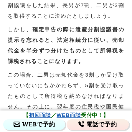
割協議をした結果、長男が7割、二男が3割
を取得することに決めたとしましょう。
しかし、
確定申告の際に遺産分割協議書の
提示を忘れると、法定相続分に従い、売却
代金を半分ずつ分けたものとして所得税を
課税されることになります。
この場合、二男は売却代金を3割しか受け取
っていないにもかかわらず、5割を受け取っ
たものとして所得税を納めなければなりま
せん。その上に、翌年度の住民税や国民健
【
初回面談
／
WEB面談
受付中！】
康保険税（国民健康保険に加入している場
WEBで予約
電話で予約
合）が本来の税額よりも上がる可能性があ