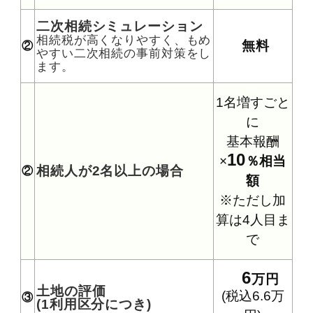
二次相続シミュレーション
相続税が高くなりやすく、もめ
無料
②
やすい二次相続の事前対策をし
ます。
1名増すごと
に
基本報酬
10
×
％相当
相続人が2名以上の場合
②
額
※ただし加
算は4人目ま
で
6
万円
土地の評価
(税込6.6万
③
(1利用区分につき)