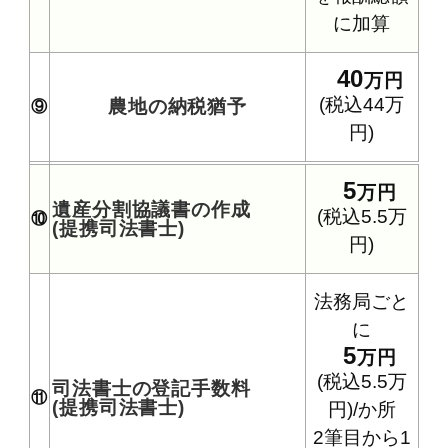
に加算
40
万円
(税込44万
農地の納税猶予
⑨
円)
5
万円
遺産分割協議書の作成
(税込5.5万
⑩
(提携司法書士)
円)
法務局ごと
に
5
万円
(税込5.5万
司法書士の登記手数料
⑪
(提携司法書士)
円)/か所
2筆目から1