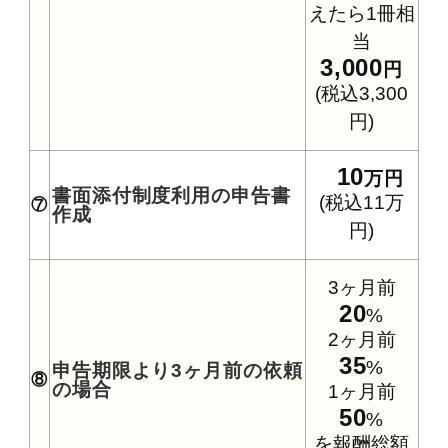
えたら1冊相
当
3,000
円
(税込3,300
円)
10
万円
書面添付制度利用の申告書
(税込11万
⑦
作成
円)
3ヶ月前
20
%
2ヶ月前
35
%
申告期限より3ヶ月前の依頼
⑧
の場合
1ヶ月前
50
%
を報酬総額