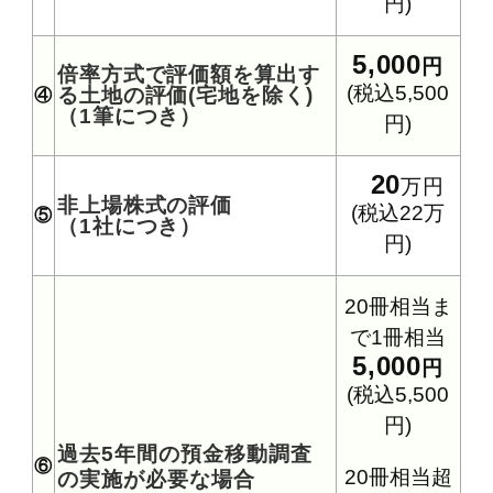
円)
5,000
円
倍率方式で評価額を算出す
(税込5,500
る土地の評価(宅地を除く)
④
（1筆につき）
円)
20
万円
非上場株式の評価
(税込22万
⑤
（1社につき）
円)
20冊相当ま
で1冊相当
5,000
円
(税込5,500
円)
過去5年間の預金移動調査
⑥
20冊相当超
の実施が必要な場合