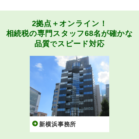
2拠点＋オンライン！
相続税の専門スタッフ68名が
確かな
品質
スピード対応
で
新横浜事務所