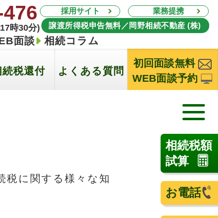
-476
採用サイト
業務提携
譲渡所得税申告無料／岡野相続不動産 (株)
17時30分)
EB面談
相続コラム
初回面談無料
相続税還付
よくある質問
WEB面談予約
相続税額
試算
続税に関する様々な知
お電話