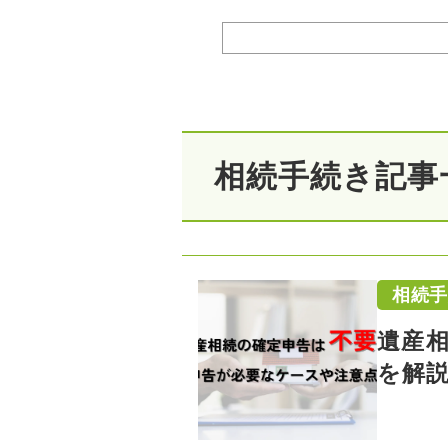
相続手続き記事
相続
遺産
を解