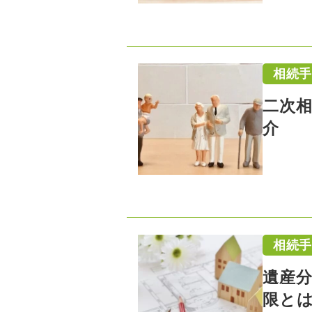
相続
二次
介
相続
遺産
限と