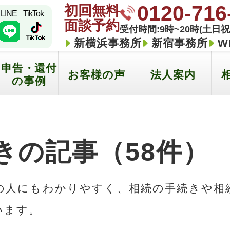
0120-716
初回無料
LINE
TikTok
面談予約
受付時間:9時~20時(土日祝
新横浜事務所
新宿事務所
W
申告・還付
お客様の声
法人案内
の事例
きの記事（58件）
の人にもわかりやすく、相続の手続きや相
います。