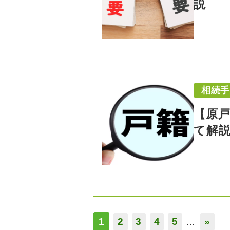
説
相続
【原
て解
1
2
3
4
5
...
»