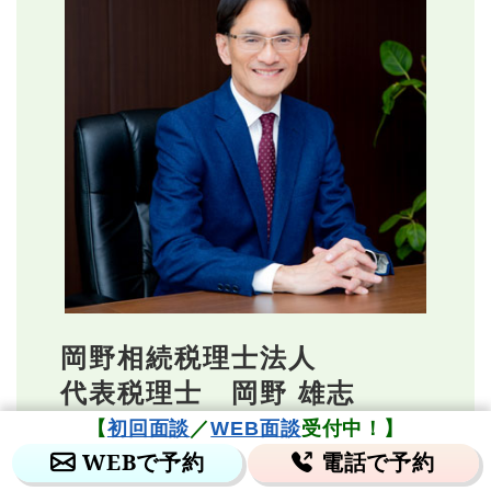
岡野相続税理士法人
代表税理士 岡野 雄志
税理士・行政書士
【
初回面談
／
WEB面談
受付中！】
WEBで予約
電話で予約
1971（昭和46）年生まれ