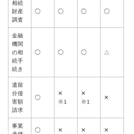
相続
財産
◯
◯
◯
◯
調査
金融
機関
の相
◯
◯
◯
△
続手
続き
遺留
分侵
✕
✕
◯
✕
害額
※1
※1
請求
事業
◯
✕
✕
✕