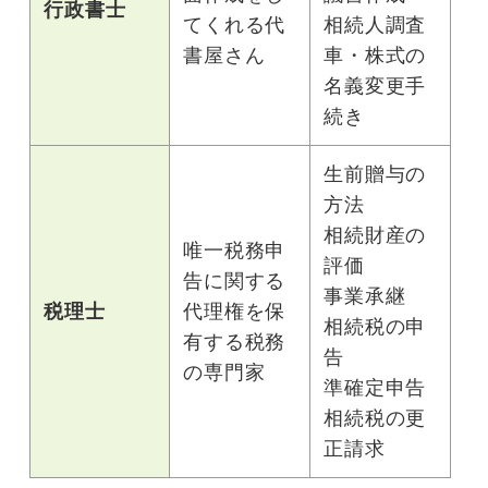
行政書士
てくれる代
相続人調査
書屋さん
車・株式の
名義変更手
続き
生前贈与の
方法
相続財産の
唯一税務申
評価
告に関する
事業承継
税理士
代理権を保
相続税の申
有する税務
告
の専門家
準確定申告
相続税の更
正請求