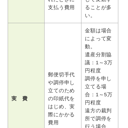
支払う費用
ることが多
い。
金額は場合
によって変
動。
遺産分割協
議：1～3万
円程度
郵便切手代
調停を申し
や調停申し
立てる場
立てのため
合：1～5万
実 費
の印紙代を
円程度
はじめ、実
遠方の裁判
際にかかる
所で調停を
費用
行う場合、