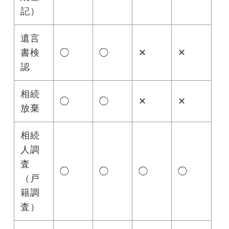
記）
遺言
書検
◯
◯
✕
✕
認
相続
◯
◯
✕
✕
放棄
相続
人調
査
◯
◯
◯
◯
（戸
籍調
査）