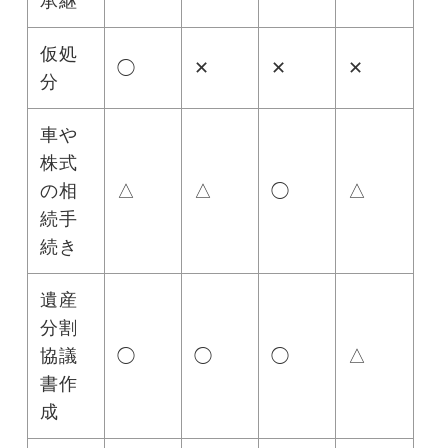
承継
仮処
◯
✕
✕
✕
分
車や
株式
の相
△
△
◯
△
続手
続き
遺産
分割
協議
◯
◯
◯
△
書作
成