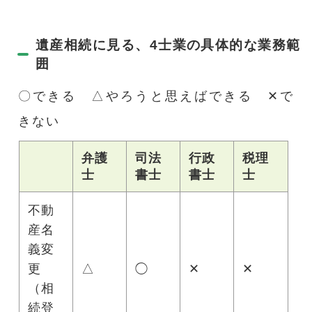
遺産相続に見る、4士業の具体的な業務範
囲
〇できる △やろうと思えばできる ✕で
きない
弁護
司法
行政
税理
士
書士
書士
士
不動
産名
義変
更
△
◯
✕
✕
（相
続登