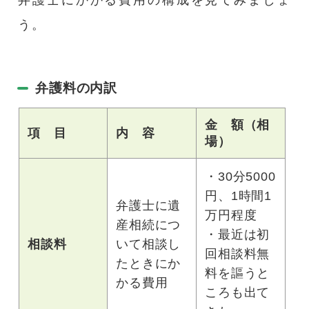
う。
弁護料の内訳
金 額（相
項 目
内 容
場）
・30分5000
円、1時間1
弁護士に遺
万円程度
産相続につ
・最近は初
相談料
いて相談し
回相談料無
たときにか
料を謳うと
かる費用
ころも出て