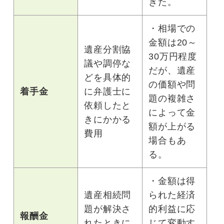
きた。
・相場での
金額は20～
遺産分割協
30万円程度
議や調停な
だが、遺産
どを具体的
の価額や問
着手金
に弁護士に
題の複雑さ
依頼したと
によって金
きにかかる
額が上がる
費用
場合もあ
る。
・金額は得
遺産相続問
られた経済
題が解決さ
的利益に応
報酬金
れたときに
じて変動す