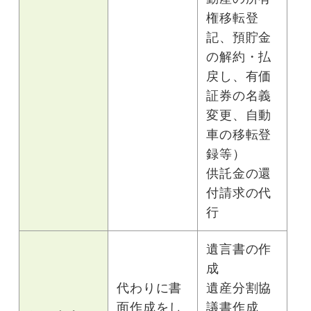
権移転登
記、預貯金
の解約・払
戻し、有価
証券の名義
変更、自動
車の移転登
録等）
供託金の還
付請求の代
行
遺言書の作
成
代わりに書
遺産分割協
面作成をし
議書作成