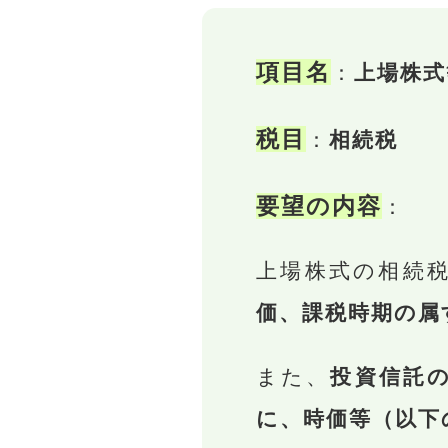
項目名
：
上場株式
税目
：
相続税
要望の内容
：
上場株式の相続
価、課税時期の属
また、
投資信託
に、時価等（以下