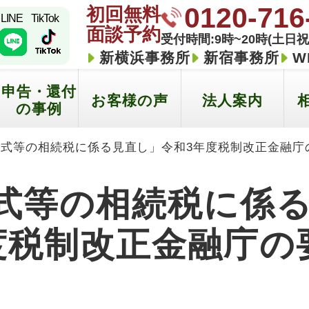
0120-716
初回無料
LINE
TikTok
面談予約
受付時間:9時~20時(土日祝
新横浜事務所
新宿事務所
W
申告・還付
お客様の声
法人案内
の事例
式等の相続税に係る見直し」令和3年度税制改正金融庁
式等の相続税に係
度税制改正金融庁の