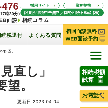
-476
採用サイト
業務提携
譲渡所得税申告無料／岡野相続不動産 (株)
17時30分)
EB面談
相続コラム
初回面談無料
相続税還付
よくある質問
WEB面談予約
の要望。
る見直し」
相続税額
試算
要望。
お電話
更新日:
2023-04-04