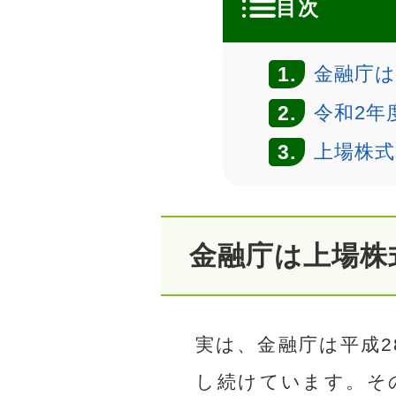
目次
1.
金融庁は
2.
令和2年
3.
上場株
金融庁は上場株
実は、金融庁は平成2
し続けています。そ