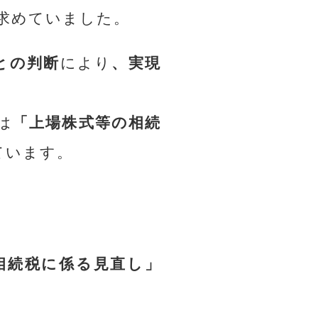
求めていました。
との判断
により
、実現
は
「上場株式等の相続
ています。
相続税に係る見直し」