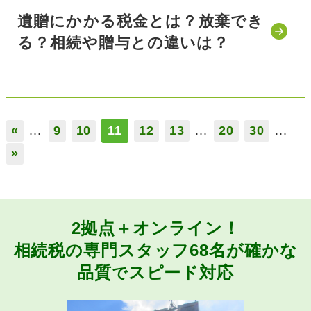
遺贈にかかる税金とは？放棄でき
る？相続や贈与との違いは？
公開日:2021/10/29
«
...
9
10
11
12
13
...
20
30
...
»
2拠点＋オンライン！
相続税の専門スタッフ68名が
確かな
品質
スピード対応
で