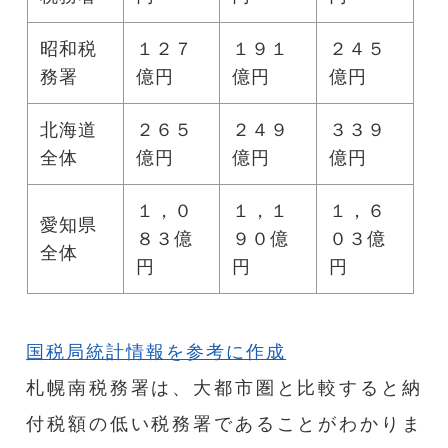
昭和税
１２７
１９１
２４５
務署
億円
億円
億円
北海道
２６５
２４９
３３９
全体
億円
億円
億円
１，０
１，１
１，６
愛知県
８３億
９０億
０３億
全体
円
円
円
国税局統計情報を参考に作成
札幌南税務署は、大都市圏と比較すると納
付税額の低い税務署であることがわかりま