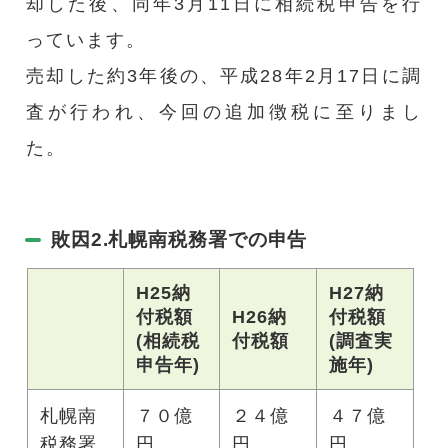
却した後、同年3月11日に相続税申告を行
っています。
売却した約3年後の、平成28年2月17日に調
査が行われ、今回の追加徴税に至りまし
た。
敗因2.札幌南税務署での申告
H25
納
H27
納
付税額
H26
納
付税額
(相続税
付税額
(調査実
申告年)
施年)
札幌南
７０億
２４億
４７億
税務署
円
円
円