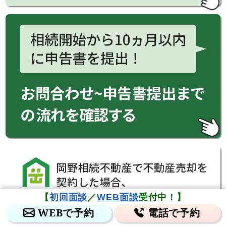
【
初回面談
／
WEB面談
受付中！】
WEBで予約
電話で予約