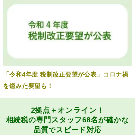
「令和4年度 税制改正要望が公表」コロナ禍
を鑑みた要望も！
2拠点＋オンライン！
相続税の専門スタッフ68名が
確かな
品質
スピード対応
で