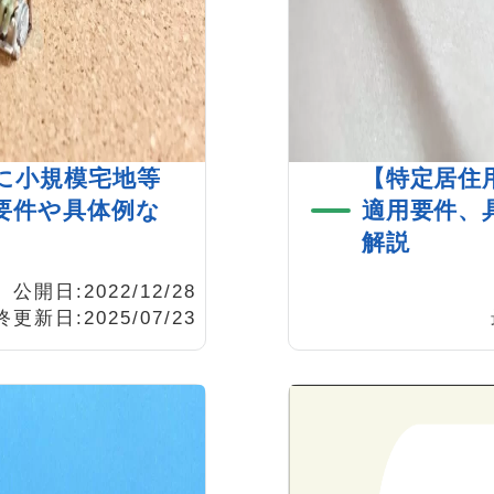
に小規模宅地等
【特定居住
要件や具体例な
適用要件、
解説
公開日:2022/12/28
更新日:2025/07/23