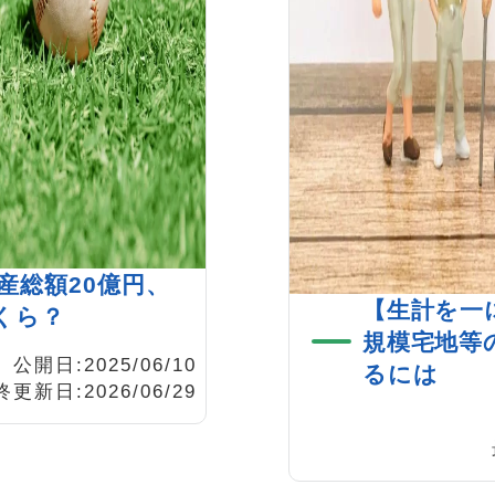
産総額20億円、
【生計を一
はいくら？
規模宅地等
公開日:2025/06/10
るには
更新日:2026/06/29