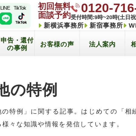
0120-716
初回無料
LINE
TikTok
面談予約
受付時間:9時~20時(土日祝
新横浜事務所
新宿事務所
W
申告・還付
お客様の声
法人案内
の事例
地の特例
地の特例」に関する記事。はじめての「相
る様々な知識や情報を発信しています。