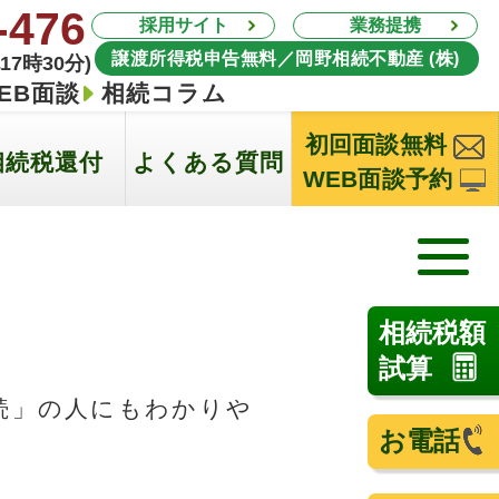
-476
採用サイト
業務提携
譲渡所得税申告無料／岡野相続不動産 (株)
17時30分)
EB面談
相続コラム
初回面談無料
相続税還付
よくある質問
WEB面談予約
相続税額
試算
続」の人にもわかりや
お電話