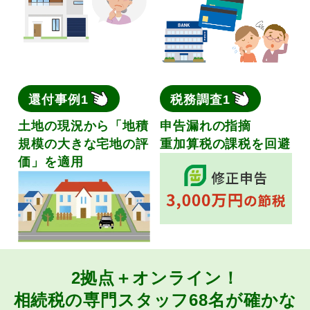
還付事例1
税務調査1
土地の現況から「地積
申告漏れの指摘
規模の大きな宅地の評
重加算税の課税を回避
価」を適用
2拠点＋オンライン！
相続税の専門スタッフ68名が
確かな